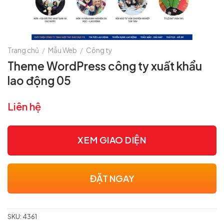
Trang chủ
/
Mẫu Web
/
Công ty
Theme WordPress công ty xuất khẩu
lao động 05
Liên hệ
XEM GIAO DIỆN
ĐẶT NGAY
SKU:
4361