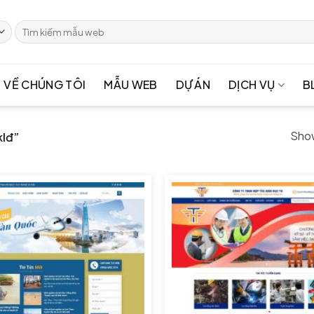
Tìm
kiếm:
VỀ CHÚNG TÔI
MẪU WEB
DỰ ÁN
DỊCH VỤ
B
Show
klđ”