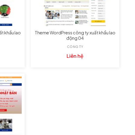
t khẩu lao
Theme WordPress công ty xuất khẩu lao
động 04
CÔNG TY
Liên hệ