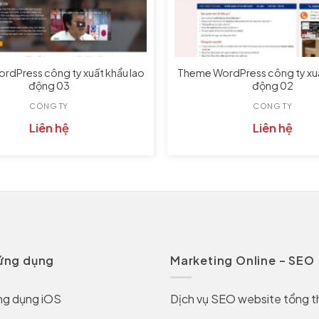
dPress công ty xuất khẩu lao
Theme WordPress công ty xuấ
động 03
động 02
CÔNG TY
CÔNG TY
Liên hệ
Liên hệ
 ứng dụng
Marketing Online – SEO
ng dụng iOS
Dịch vụ SEO website tổng t