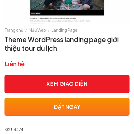
Trang chủ
/
Mẫu Web
/
Landing Page
Theme WordPress landing page giới
thiệu tour du lịch
Liên hệ
XEM GIAO DIỆN
ĐẶT NGAY
SKU:
4474