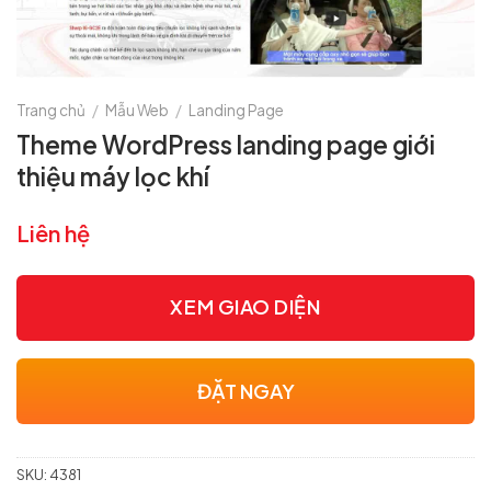
Trang chủ
/
Mẫu Web
/
Landing Page
Theme WordPress landing page giới
thiệu máy lọc khí
Liên hệ
XEM GIAO DIỆN
ĐẶT NGAY
SKU:
4381