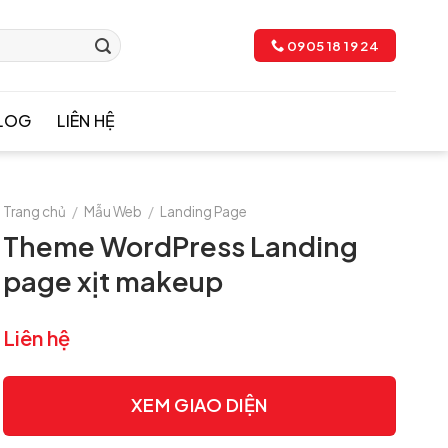
0905 18 19 24
LOG
LIÊN HỆ
Trang chủ
/
Mẫu Web
/
Landing Page
Theme WordPress Landing
page xịt makeup
Liên hệ
XEM GIAO DIỆN