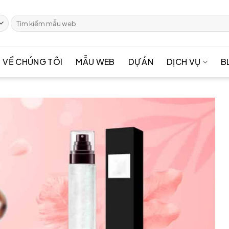
Tìm
kiếm:
VỀ CHÚNG TÔI
MẪU WEB
DỰ ÁN
DỊCH VỤ
B