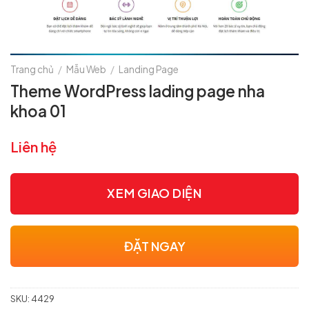
Trang chủ
/
Mẫu Web
/
Landing Page
Theme WordPress lading page nha
khoa 01
Liên hệ
XEM GIAO DIỆN
ĐẶT NGAY
SKU:
4429