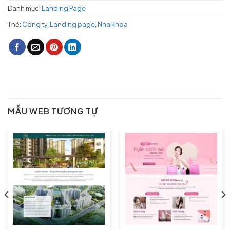
Danh mục:
Landing Page
Thẻ:
Công ty
,
Landing page
,
Nha khoa
MẪU WEB TƯƠNG TỰ