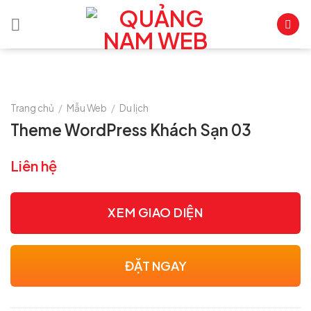
Skip
to
content
Trang chủ
/
Mẫu Web
/
Du lịch
Theme WordPress Khách Sạn 03
Liên hệ
XEM GIAO DIỆN
ĐẶT NGAY