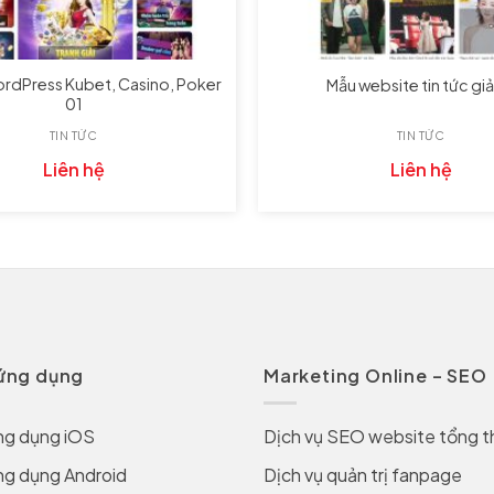
dPress Kubet, Casino, Poker
Mẫu website tin tức giải
01
TIN TỨC
TIN TỨC
Liên hệ
Liên hệ
 ứng dụng
Marketing Online – SEO
ng dụng iOS
Dịch vụ SEO website tổng t
ng dụng Android
Dịch vụ quản trị fanpage