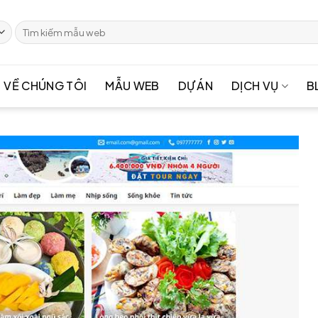
Tìm
kiếm:
VỀ CHÚNG TÔI
MẪU WEB
DỰ ÁN
DỊCH VỤ
B