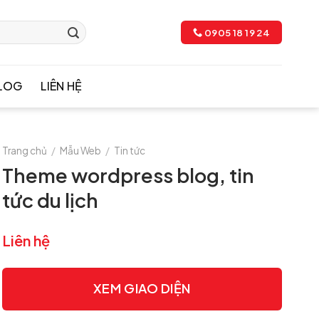
0905 18 19 24
LOG
LIÊN HỆ
Trang chủ
/
Mẫu Web
/
Tin tức
Theme wordpress blog, tin
tức du lịch
Liên hệ
XEM GIAO DIỆN