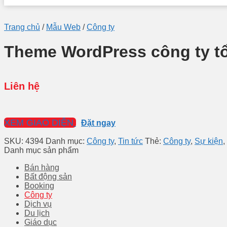
Trang chủ
/
Mẫu Web
/
Công ty
Theme WordPress công ty tổ
Liên hệ
XEM GIAO DIỆN
Đặt ngay
SKU:
4394
Danh mục:
Công ty
,
Tin tức
Thẻ:
Công ty
,
Sự kiện
,
Danh mục sản phẩm
Bán hàng
Bất động sản
Booking
Công ty
Dịch vụ
Du lịch
Giáo dục