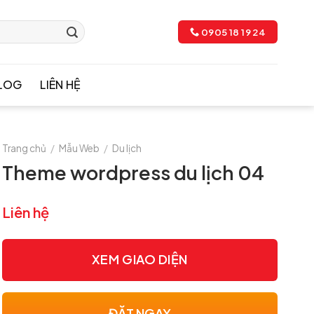
0905 18 19 24
LOG
LIÊN HỆ
Trang chủ
/
Mẫu Web
/
Du lịch
Theme wordpress du lịch 04
Liên hệ
XEM GIAO DIỆN
ĐẶT NGAY