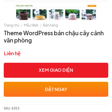
Trang chủ
/
Mẫu Web
/
Bán hàng
Theme WordPress bán chậu cây cảnh
văn phòng
Liên hệ
XEM GIAO DIỆN
ĐẶT NGAY
SKU:
4353