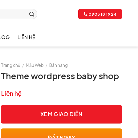
0905 18 19 24
LOG
LIÊN HỆ
Trang chủ
/
Mẫu Web
/
Bán hàng
Theme wordpress baby shop
Liên hệ
XEM GIAO DIỆN
ĐẶT NGAY