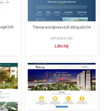
page bất
Theme wordpress bất động sản 04
BẤT ĐỘNG SẢN
Liên hệ