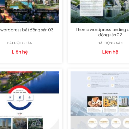
Theme wordpress landing 
wordpress bất động sản 03
động sản 02
BẤT ĐỘNG SẢN
BẤT ĐỘNG SẢN
Liên hệ
Liên hệ