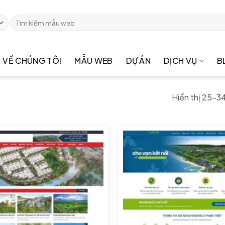
Tìm
kiếm:
VỀ CHÚNG TÔI
MẪU WEB
DỰ ÁN
DỊCH VỤ
B
Hiển thị 25–3