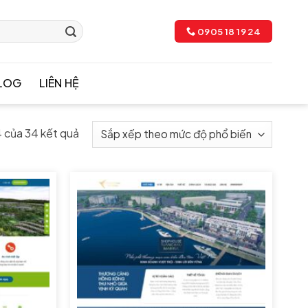
0905 18 19 24
LOG
LIÊN HỆ
4 của 34 kết quả