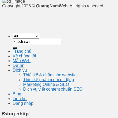
Copyright 2026 ©
QuangNamWeb
. All rights reserved.
Tìm
kiếm:
Trang chủ
Về chúng tôi
Mẫu Web
Dự án
Dịch vụ
Thiết kế & chăm sóc website
Thiết kế phần mềm di động
Marketing Online & SEO
Dịch vụ viết content chuẩn SEO
Blog
Liên hệ
Đăng nhập
Đăng nhập