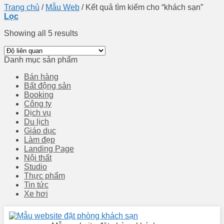
Trang chủ
/
Mẫu Web
/
Kết quả tìm kiếm cho “khách sạn”
Lọc
Showing all 5 results
Danh mục sản phẩm
Bán hàng
Bất động sản
Booking
Công ty
Dịch vụ
Du lịch
Giáo dục
Làm đẹp
Landing Page
Nội thất
Studio
Thực phẩm
Tin tức
Xe hơi