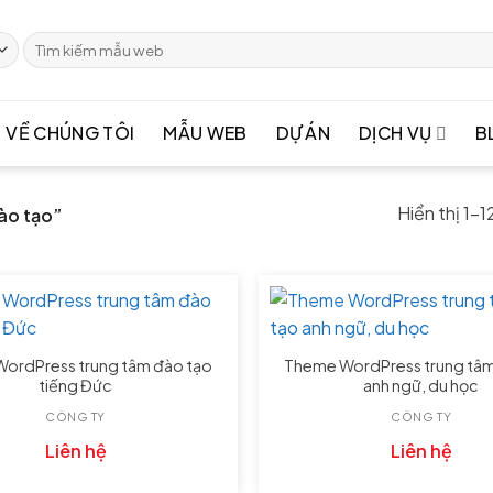
Tìm
kiếm:
VỀ CHÚNG TÔI
MẪU WEB
DỰ ÁN
DỊCH VỤ
B
Hiển thị 1–1
ào tạo”
ordPress trung tâm đào tạo
Theme WordPress trung tâm
tiếng Đức
anh ngữ, du học
CÔNG TY
CÔNG TY
Liên hệ
Liên hệ