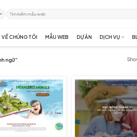
Tìm
kiếm:
VỀ CHÚNG TÔI
MẪU WEB
DỰ ÁN
DỊCH VỤ
B
Show
nh ngữ”