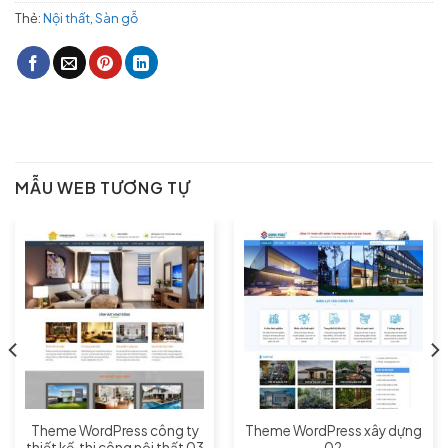
Thẻ:
Nội thất
,
Sàn gỗ
MẪU WEB TƯƠNG TỰ
Theme WordPress công ty
Theme WordPress xây dựng
thiết kế, thi công nội thất 03
02