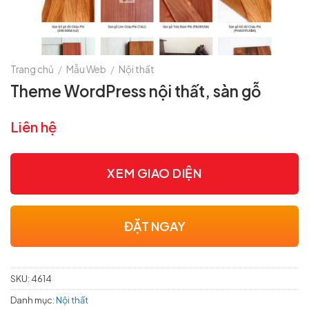
Trang chủ
/
Mẫu Web
/
Nội thất
Theme WordPress nội thất, sàn gỗ
Liên hệ
XEM GIAO DIỆN
ĐẶT NGAY
SKU:
4614
Danh mục:
Nội thất