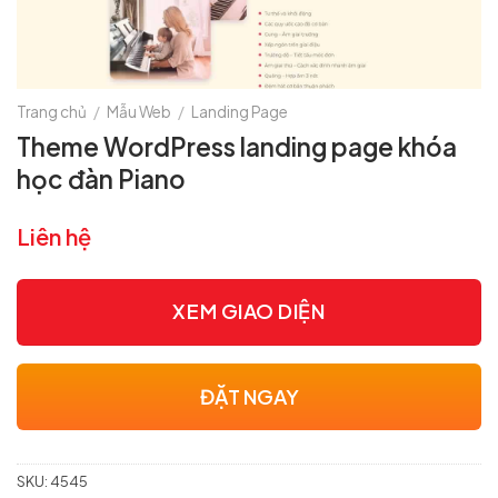
Trang chủ
/
Mẫu Web
/
Landing Page
Theme WordPress landing page khóa
học đàn Piano
Liên hệ
XEM GIAO DIỆN
ĐẶT NGAY
SKU:
4545