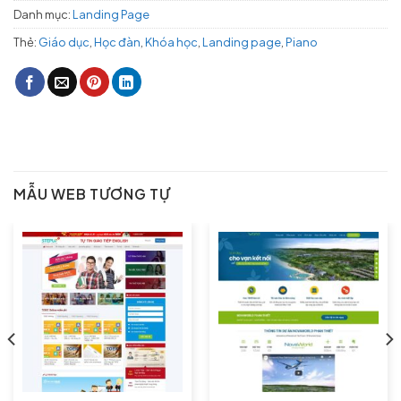
Danh mục:
Landing Page
Thẻ:
Giáo dục
,
Học đàn
,
Khóa học
,
Landing page
,
Piano
MẪU WEB TƯƠNG TỰ