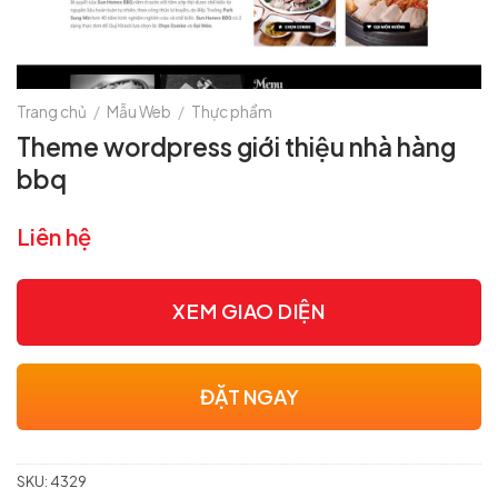
Trang chủ
/
Mẫu Web
/
Thực phẩm
Theme wordpress giới thiệu nhà hàng
bbq
Liên hệ
XEM GIAO DIỆN
ĐẶT NGAY
SKU:
4329