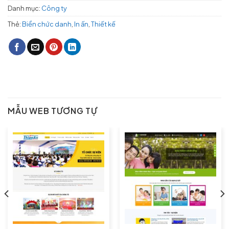
Danh mục:
Công ty
Thẻ:
Biển chức danh
,
In ấn
,
Thiết kế
MẪU WEB TƯƠNG TỰ