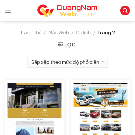
Skip
to
content
Trang chủ
/
Mẫu Web
/
Du lịch
/
Trang 2
LỌC